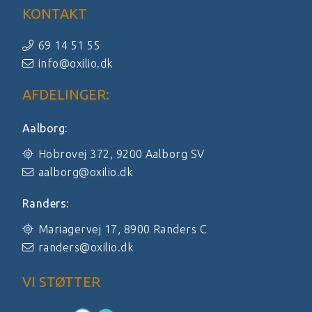
KONTAKT
69 14 51 55
info@oxilio.dk
AFDELINGER:
Aalborg:
Hobrovej 372, 9200 Aalborg SV
aalborg@oxilio.dk
Randers:
Mariagervej 17, 8900 Randers C
randers@oxilio.dk
VI STØTTER