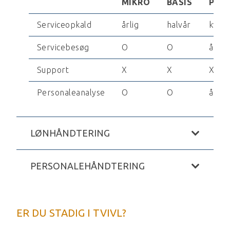
MIKRO
BASIS
PLU
Serviceopkald
årlig
halvår
kvata
Servicebesøg
O
O
årlig
Support
X
X
X
Personaleanalyse
O
O
årlig
LØNHÅNDTERING
PERSONALEHÅNDTERING
ER DU STADIG I TVIVL?