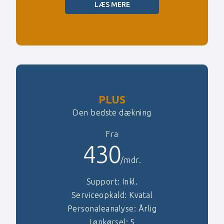
LÆS MERE
PLUS
Den bedste dækning
Fra
430
/mdr.
Support: Inkl.
Serviceopkald: Kvatal
Personaleanalyse: Årlig
Lønkørsel: 5