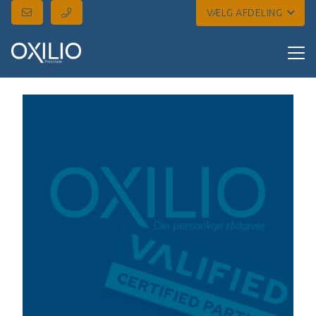
VÆLG AFDELING